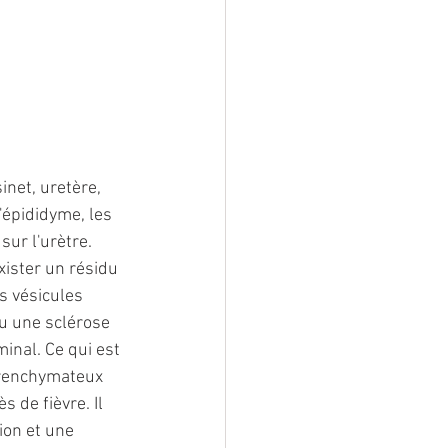
inet, uretère, 
'épididyme, les 
ur l'urètre. 
xister un résidu 
s vésicules 
ou une sclérose 
inal. Ce qui est 
parenchymateux 
s de fièvre. Il 
ion et une 