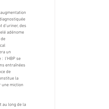
  augmentation 
 diagnostiquée 
 d’uriner, des 
ppelé adénome 
 de 
cal 
era un 
:  l’HBP se 
ns entraînées 
ce de 
nstitue la  
r une miction 
t au long de la 