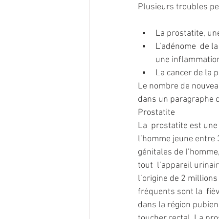
Plusieurs troubles pe
La prostatite, un
L’adénome  de la 
une inflammation
La cancer de la 
Le nombre de nouveaux
dans un paragraphe c
Prostatite
La  prostatite est une
l’homme jeune entre 30
génitales de l’homme,
tout  l’appareil urinai
l’origine de 2 millio
fréquents sont la  fiè
dans la région pubien
toucher rectal. La pros