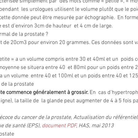
actérisée simplement par  des mots comme « petite », « mo
endant  les urologues utilisent le volume plutôt que le poi
t cette donnée peut être mesurée par échographie.  En forme
est d’environ 3cm de hauteur  et 4 cm de large.
rmal de la prostate ?
 de 20cm3 pour environ 20 grammes. Ces données sont va
petite » a un volume compris entre 30 et 40ml et un  poids 
moyenne se situera entre 40  et 80ml pour un poids entre 2
a un volume  entre 40 et 100ml et un poids entre 40 et 125
de la prostate
tate commence généralement à grossir.
 En  cas d’hypertroph
gne), la taille de  la glande peut augmenter de 4 à 5 fois pa
écoce du cancer de la prostate, Actualisation du référentiel
e de santé (EPS), 
document PDF
, HAS, mai 2013
ostate