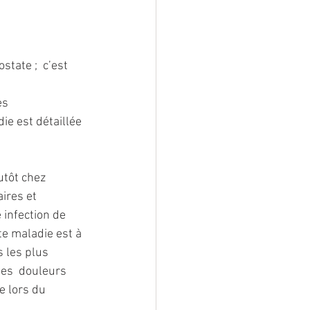
tate ;  c’est 
es
e est détaillée 
utôt chez 
ires et 
infection de 
te maladie est à 
 les plus 
des  douleurs 
 lors du 