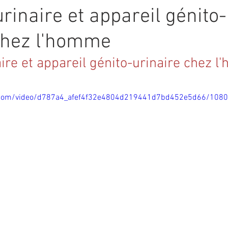
rinaire et appareil génito-
chez l'homme
aire et appareil génito-urinaire chez 
ic.com/video/d787a4_afef4f32e4804d219441d7bd452e5d66/108