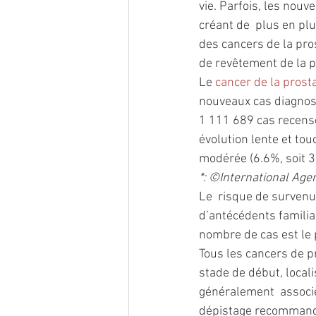
vie. Parfois, les nouv
créant de  plus en plu
des cancers de la pro
de revêtement de la p
Le 
cancer de la prost
nouveaux cas diagnos
1 111 689 cas recensé
évolution lente et tou
modérée (6.6%, soit 
*: ©International Age
Le  risque de survenu
d’antécédents familiau
nombre de cas est le p
Tous les cancers de p
stade de début, locali
généralement  associé
dépistage recommandé