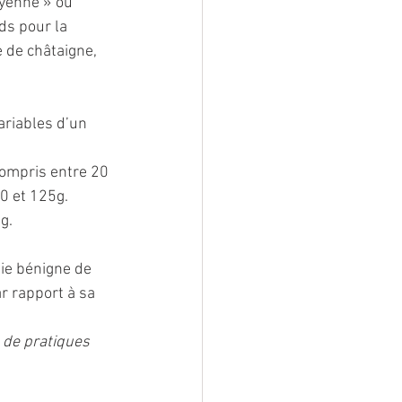
yenne » ou 
ds pour la  
 de châtaigne, 
riables d’un 
compris entre 20 
0 et 125g. 
g.
ie bénigne de 
r rapport à sa 
 de pratiques 