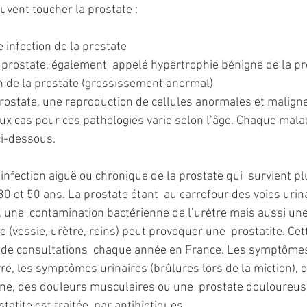
uvent toucher la prostate :
e infection de la prostate
prostate, également  appelé hypertrophie bénigne de la pros
 de la prostate (grossissement anormal)
prostate, une reproduction de cellules anormales et malign
 cas pour ces pathologies varie selon l’âge. Chaque maladi
i-dessous.
 infection aiguë ou chronique de la prostate qui  survient pl
 et 50 ans. La prostate étant  au carrefour des voies urina
 une  contamination bactérienne de l’urètre mais aussi une 
re (vessie, urètre, reins) peut provoquer une  prostatite. Cet
ns de consultations  chaque année en France. Les symptômes
vre, les symptômes urinaires (brûlures lors de la miction), 
ne, des douleurs musculaires ou une  prostate douloureuse
tatite est traitée  par antibiotiques.