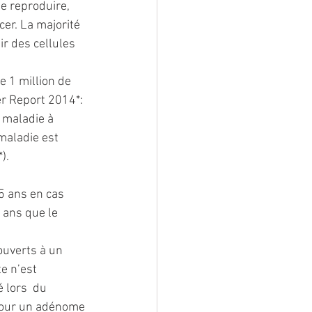
se reproduire, 
er. La majorité 
r des cellules 
 1 million de  
r Report 2014*: 
 maladie à 
maladie est 
).
5 ans en cas 
 ans que le 
ouverts à un 
e n’est 
 lors  du 
pour un adénome 