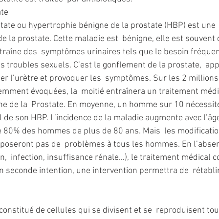
ate
tate ou hypertrophie bénigne de la prostate (HBP) est une
 la prostate. Cette maladie est  bénigne, elle est souvent
raîne des  symptômes urinaires tels que le besoin fréquent
des troubles sexuels. C’est le gonflement de la prostate,  a
er l’urètre et provoquer les  symptômes. Sur les 2 millions
mment évoquées, la  moitié entraînera un traitement médi
ne de la  Prostate. En moyenne, un homme sur 10 nécessit
l de son HBP. L’incidence de la maladie augmente avec l’âge 
e 80% des hommes de plus de 80 ans. Mais  les modificatio
poseront pas de  problèmes à tous les hommes. En l’absen
n,  infection, insuffisance rénale…), le traitement médical co
 seconde intention, une intervention permettra de  rétabli
onstitué de cellules qui se divisent et se  reproduisent tou