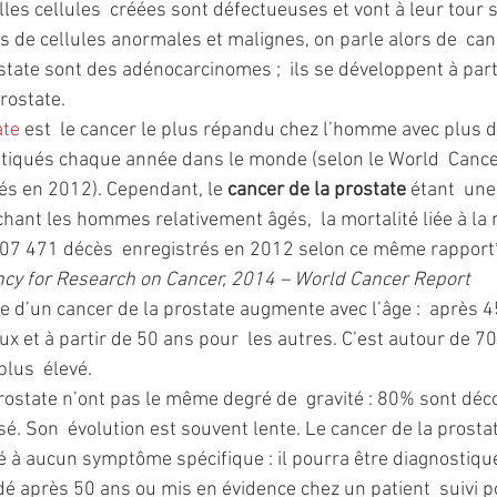
elles cellules  créées sont défectueuses et vont à leur tour 
s de cellules anormales et malignes, on parle alors de  canc
state sont des adénocarcinomes ;  ils se développent à parti
rostate.
ate
 est  le cancer le plus répandu chez l’homme avec plus de
tiqués chaque année dans le monde (selon le World  Cance
s en 2012). Cependant, le 
cancer de la prostate
 étant  une
chant les hommes relativement âgés,  la mortalité liée à la 
307 471 décès  enregistrés en 2012 selon ce même rapport*
ncy for Research on Cancer, 2014 – World Cancer Report
e d’un cancer de la prostate augmente avec l’âge :  après 4
x et à partir de 50 ans pour  les autres. C’est autour de 70
lus  élevé.
rostate n’ont pas le même degré de  gravité : 80% sont déc
sé. Son  évolution est souvent lente. Le cancer de la prostat
 à aucun symptôme spécifique : il pourra être diagnostiqué
 après 50 ans ou mis en évidence chez un patient  suivi 