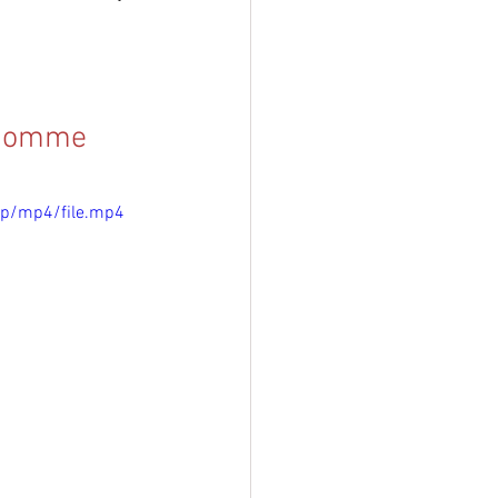
l'homme
0p/mp4/file.mp4