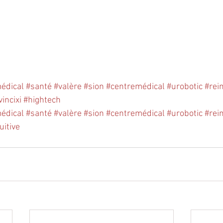
édical
#santé
#valère
#sion
#centremédical
#urobotic
#rei
incixi
#hightech
édical
#santé
#valère
#sion
#centremédical
#urobotic
#rei
uitive