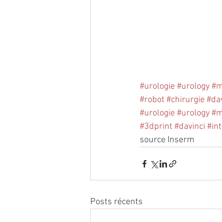
#urologie
#urology
#m
#robot
#chirurgie
#dav
#urologie
#urology
#m
#3dprint
#davinci
#int
source Inserm
Posts récents