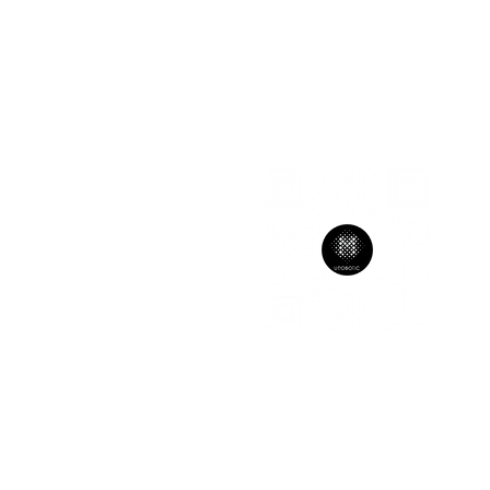
intervention indolore
ORAIRES
un 08h00 - 16H00
ar 08h00 - 16H00
er 08h00 - 16H00
eu 08h00 - 16H00
en 08h00 - 16h00
CONFIDENTIALITÉ
© 2025