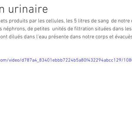
n urinaire
ts produits par les cellules, les 5 litres de sang  de notre 
es néphrons, de petites  unités de filtration situées dans les
sont dilués dans l’eau présente dans notre corps et évacués
tic.com/video/d787a4_83401ebbb7224b5a80f432294abcc129/108