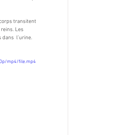
corps transitent 
 reins. Les 
 dans  l’urine.
0p/mp4/file.mp4