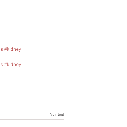
ns
#kidney
ns
#kidney
Voir tout