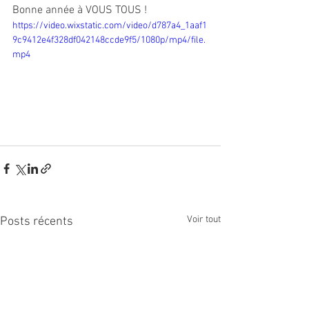
Bonne année à VOUS TOUS !
https://video.wixstatic.com/video/d787a4_1aaf1
9c9412e4f328df042148ccde9f5/1080p/mp4/file.
mp4
Voir tout
Posts récents