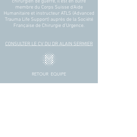
chirurgien de guerre, il est en outre
membre du Corps Suisse d’Aide
Humanitaire et instructeur ATLS (Advanced
Trauma Life Support) auprès de la Société
Française de Chirurgie d’Urgence.
CONSULTER LE CV DU DR ALAIN SERMIER
RETOUR
EQUIPE
CABINET MÉDICAL
27 Avenue de la Gare
1950 Sion
tél. 027 321 11 71
e-mail urobotic@hin.ch
HORAIRES
Lun 08h00 - 16H00