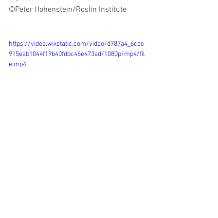
©Peter Hohenstein/Roslin Institute
https://video.wixstatic.com/video/d787a4_6cee
915eab1044f19b40fdbc46e473ad/1080p/mp4/fil
e.mp4