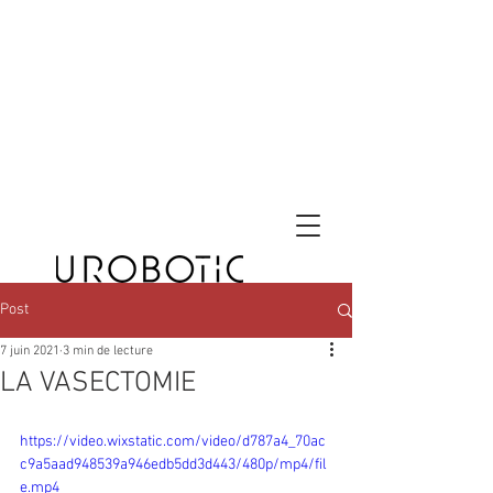
Post
7 juin 2021
3 min de lecture
LA VASECTOMIE
https://video.wixstatic.com/video/d787a4_70ac
c9a5aad948539a946edb5dd3d443/480p/mp4/fil
e.mp4