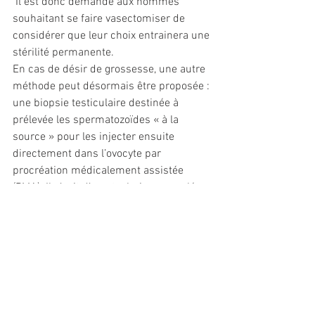
 Il est donc demandé aux hommes 
souhaitant se faire vasectomiser de 
considérer que leur choix entrainera une 
stérilité permanente.
En cas de désir de grossesse, une autre 
méthode peut désormais être proposée : 
une biopsie testiculaire destinée à 
prélevée les spermatozoïdes « à la 
source » pour les injecter ensuite 
directement dans l’ovocyte par 
procréation médicalement assistée 
(PMA). Il s’agit d’une technique appelée 
injection intracytoplasmique de 
spermatozoïde (ICSI). Son taux de 
succès n’est pas vraiment supérieur à 
celui de la vasovasostomie.