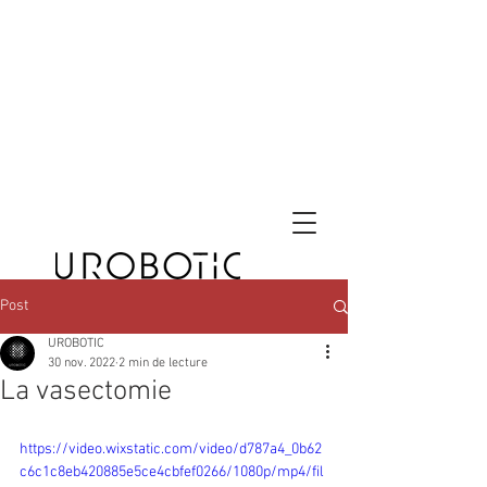
Post
UROBOTIC
30 nov. 2022
2 min de lecture
La vasectomie
https://video.wixstatic.com/video/d787a4_0b62
c6c1c8eb420885e5ce4cbfef0266/1080p/mp4/fil