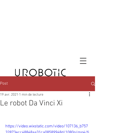
Post
19 avr. 2021
1 min de lecture
Le robot Da Vinci Xi
https://video.wixstatic.com/video/107136_b757
32873ecc48848aa31ca08589948d/1080p/mp4/fi