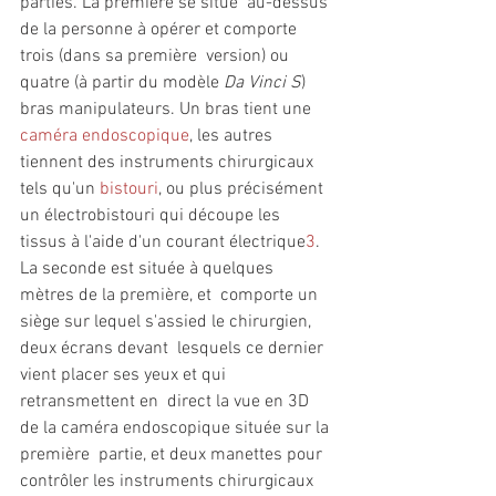
parties. La première se situe  au-dessus 
de la personne à opérer et comporte 
trois (dans sa première  version) ou 
quatre (à partir du modèle 
Da Vinci S
) 
bras manipulateurs. Un bras tient une 
caméra endoscopique
, les autres 
tiennent des instruments chirurgicaux 
tels qu'un 
bistouri
, ou plus précisément 
un électrobistouri qui découpe les 
tissus à l'aide d'un courant électrique
3
.  
La seconde est située à quelques 
mètres de la première, et  comporte un 
siège sur lequel s'assied le chirurgien, 
deux écrans devant  lesquels ce dernier 
vient placer ses yeux et qui 
retransmettent en  direct la vue en 3D 
de la caméra endoscopique située sur la 
première  partie, et deux manettes pour 
contrôler les instruments chirurgicaux  