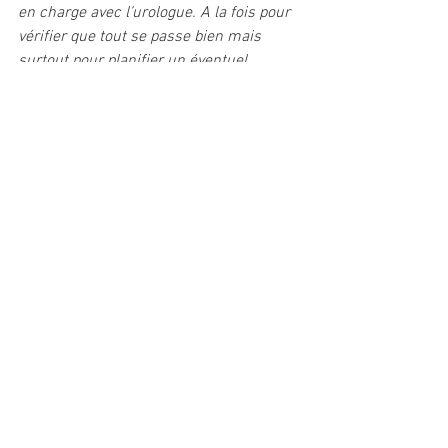
en charge avec l’urologue. A la fois pour  
vérifier que tout se passe bien mais 
surtout pour planifier un éventuel  
traitement complémentaire ou le retrait 
de la sonde JJ au moment  opportun
", 
Voir tout
Posts récents