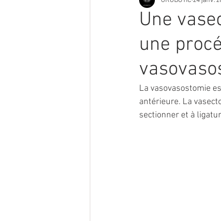
UROBOTIC
24 janv. 
Une vasec
une procé
vasovaso
La vasovasostomie est
antérieure. La vasect
sectionner et à ligat