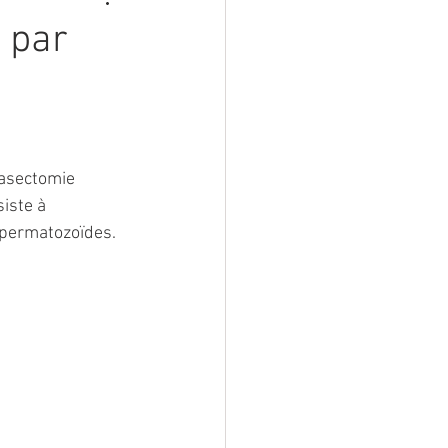
 par
vasectomie 
iste à 
spermatozoïdes. 