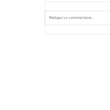
Rédigez un commentaire...
Le système urinaire féminin
H
CABINET MÉDICAL
L
27 Avenue de la Gare
M
1950 Sion
M
tél. 027 321 11 71
J
e-mail urobotic@hin.ch
V