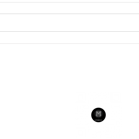
L'uré
La vasectomie, une
intervention indolore
ORAIRES
un 08h00 - 16H00
ar 08h00 - 16H00
er 08h00 - 16H00
eu 08h00 - 16H00
en 08h00 - 16h00